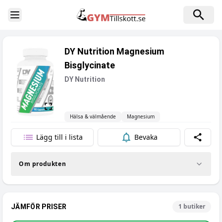
Toggle Sidebar
DY Nutrition Magnesium
Bisglycinate
DY Nutrition
Hälsa & välmående
Magnesium
Lägg till i lista
Bevaka
Dela
Om produkten
1
butiker
JÄMFÖR PRISER