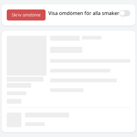
semesterkänslan, plus
tillskotten som hjälper.
Visa omdömen för alla smaker
Skriv omdöme