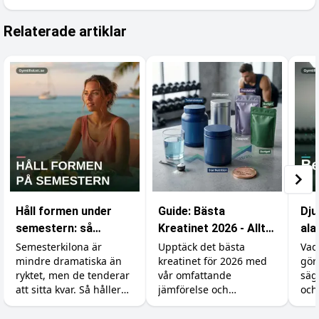
Relaterade artiklar
Håll formen under
Guide: Bästa
Dju
semestern: så
Kreatinet 2026 - Allt
ala
undviker du att lägga
du behöver veta
kar
Semesterkilona är
Upptäck det bästa
Vad
mindre dramatiska än
kreatinet för 2026 med
gör
på dig fett
eff
ryktet, men de tenderar
vår omfattande
säg
att sitta kvar. Så håller
jämförelse och
och
du formen utan att
prisjämförelse.
rätt
banta bort
börj